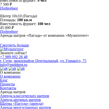
Вместимость фуршет:
9 чел
7 500 ₽
Подробнее
Шатер 10х10 (Пагода)
Площадь:
100 кв.м
Вместимость фуршет:
100 чел
45 000 ₽
Подробнее
Аренда шатров «Пагода» от компании «Мультитент»
Смотреть больше
Звоните сейчас!
+7 989
092 28 48
г. Сочи, микрорайон Центральный, ул. Горького, 75
info@multitent.ru
О компании
О компании
Блог
Проекты
Контакты
Аренда шатров
Аренда классических шатров
Аренда арочных шатров
Шатры «Пагода» (аренда)
Аренда многогранных шатров