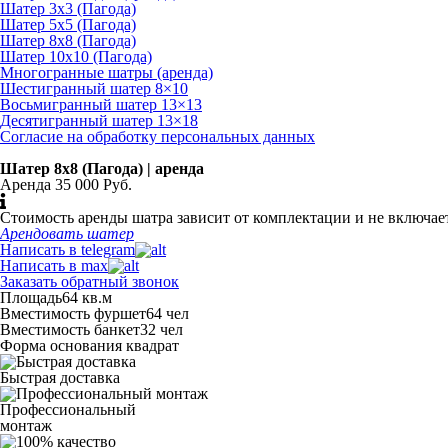
Шатер 3х3 (Пагода)
Шатер 5х5 (Пагода)
Шатер 8х8 (Пагода)
Шатер 10х10 (Пагода)
Многогранные шатры (аренда)
Шестигранный шатер 8×10
Восьмигранный шатер 13×13
Десятигранный шатер 13×18
Согласие на обработку персональных данных
Шатер 8х8 (Пагода) | аренда
Аренда 35 000 Руб.
Стоимость аренды шатра зависит от комплектации и не включа
Арендовать шатер
Написать в telegram
Написать в max
Заказать обратный звонок
Площадь
64 кв.м
Вместимость фуршет
64 чел
Вместимость банкет
32 чел
Форма основания
квадрат
Быстрая доставка
Профессиональный
монтаж