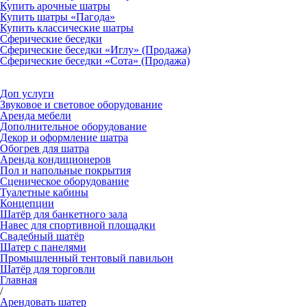
Купить арочные шатры
Купить шатры «Пагода»
Купить классические шатры
Сферические беседки
Сферические беседки «Иглу» (Продажа)
Сферические беседки «Сота» (Продажа)
Доп услуги
Звуковое и световое оборудование
Аренда мебели
Дополнительное оборудование
Декор и оформление шатра
Обогрев для шатра
Аренда кондиционеров
Пол и напольные покрытия
Сценическое оборудование
Туалетные кабины
Концепции
Шатёр для банкетного зала
Навес для спортивной площадки
Свадебный шатёр
Шатер с панелями
Промышленный тентовый павильон
Шатёр для торговли
Главная
/
Арендовать шатер