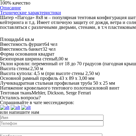
100% качество
Описание
Технические характеристики
Шатер «Пагода» 8х8 м – популярная тентовая конфигурация шатра
кейтеринга и т.д. Имеет отличную защиту от дождя, ветра и со
поставляться с различными дверьми, стенами, в т.ч пластиковы
Площадь
64 кв.м
Вместимость фуршет
64 чел
Вместимость банкет
32 чел
Форма основания
квадрат
Безопорная ширина стены
8,00 м
Уклон кровли:
переменный от 18 до 70 градусов (пагодная кры
Высота стены:
2,50 м
Высота купола:
4,5 м (при высоте стены 2,50 м)
Основной рамный профиль
43 х 89 x 3,00 мм
Лучи
квадратная стальная профильная труба 50 x 25 мм
Натяжение кровельного тентового полотна
силовой винт
Тентовая ткань
Mehler, Dickson, Serge Ferrari
Остались вопросы?
Спрашивайте в чате мессенджеров:
или напишите нам