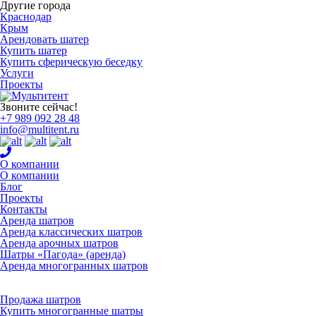
Другие города
Краснодар
Крым
Арендовать шатер
Купить шатер
Купить сферическую беседку
Услуги
Проекты
Звоните сейчас!
+7 989
092 28 48
info@multitent.ru
О компании
О компании
Блог
Проекты
Контакты
Аренда шатров
Аренда классических шатров
Аренда арочных шатров
Шатры «Пагода» (аренда)
Аренда многогранных шатров
Продажа шатров
Купить многогранные шатры